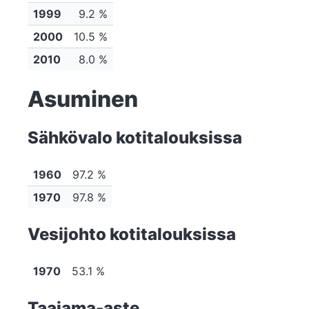
1999
9.2 %
2000
10.5 %
2010
8.0 %
Asuminen
Sähkövalo kotitalouksissa
1960
97.2 %
1970
97.8 %
Vesijohto kotitalouksissa
1970
53.1 %
Taajama-aste