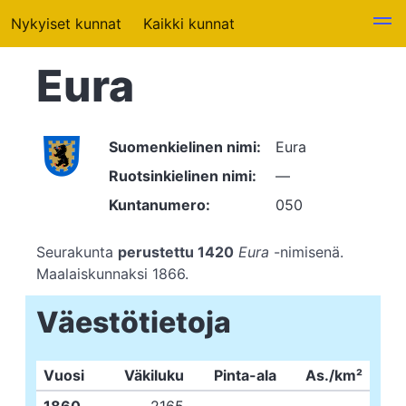
Nykyiset kunnat
Kaikki kunnat
Eura
Suomenkielinen nimi:
Eura
Ruotsinkielinen nimi:
—
Kuntanumero:
050
Seurakunta
perustettu 1420
Eura
-nimisenä.
Maalaiskunnaksi 1866.
Väestötietoja
Vuosi
Väkiluku
Pinta-ala
As./km²