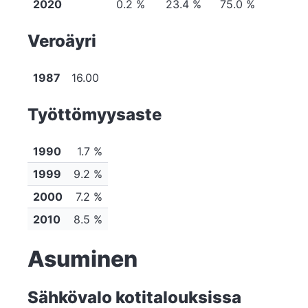
2020
0.2 %
23.4 %
75.0 %
Veroäyri
1987
16.00
Työttömyysaste
1990
1.7 %
1999
9.2 %
2000
7.2 %
2010
8.5 %
Asuminen
Sähkövalo kotitalouksissa