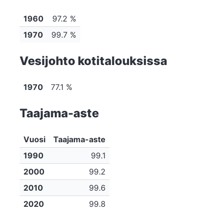
1960
97.2 %
1970
99.7 %
Vesijohto kotitalouksissa
1970
77.1 %
Taajama-aste
Vuosi
Taajama-aste
1990
99.1
2000
99.2
2010
99.6
2020
99.8