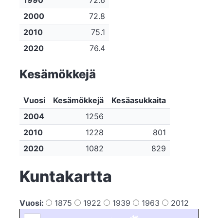
1990
72.6
2000
72.8
2010
75.1
2020
76.4
Kesämökkejä
Vuosi
Kesämökkejä
Kesäasukkaita
2004
1256
2010
1228
801
2020
1082
829
Kuntakartta
Vuosi:
1875
1922
1939
1963
2012