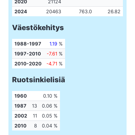
2020
21124
2024
20463
763.0
26.82
Väestökehitys
1988-1997
1.19
%
1997-2010
-7.61
%
2010-2020
-4.71
%
Ruotsinkielisiä
1960
0.10 %
1987
13
0.06 %
2002
11
0.05 %
2010
8
0.04 %