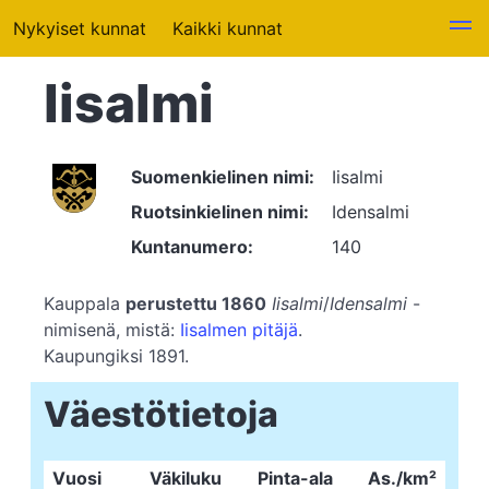
Nykyiset kunnat
Kaikki kunnat
Iisalmi
Suomenkielinen nimi:
Iisalmi
Ruotsinkielinen nimi:
Idensalmi
Kuntanumero:
140
Kauppala
perustettu 1860
Iisalmi
/
Idensalmi
-
nimisenä, mistä:
Iisalmen pitäjä
.
Kaupungiksi 1891.
Väestötietoja
Vuosi
Väkiluku
Pinta-ala
As./km²