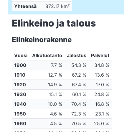
Yhteensä
872.17 km²
Elinkeino ja talous
Elinkeinorakenne
Vuosi
Alkutuotanto
Jalostus
Palvelut
1900
7.7 %
54.3 %
34.8 %
1910
12.7 %
67.2 %
13.6 %
1920
14.9 %
67.4 %
17.0 %
1930
15.1 %
60.1 %
24.8 %
1940
10.0 %
70.4 %
16.8 %
1950
4.6 %
72.3 %
23.1 %
1960
4.5 %
70.5 %
25.0 %