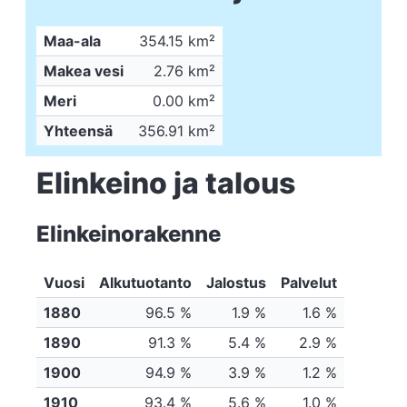
Maa-ala
354.15 km²
Makea vesi
2.76 km²
Meri
0.00 km²
Yhteensä
356.91 km²
Elinkeino ja talous
Elinkeinorakenne
Vuosi
Alkutuotanto
Jalostus
Palvelut
1880
96.5 %
1.9 %
1.6 %
1890
91.3 %
5.4 %
2.9 %
1900
94.9 %
3.9 %
1.2 %
1910
93.4 %
5.6 %
1.0 %