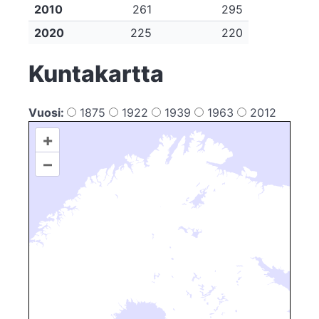
2010
261
295
2020
225
220
Kuntakartta
Vuosi:
1875
1922
1939
1963
2012
+
–