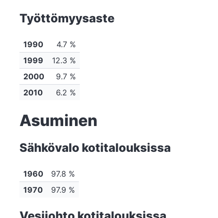
Työttömyysaste
1990
4.7 %
1999
12.3 %
2000
9.7 %
2010
6.2 %
Asuminen
Sähkövalo kotitalouksissa
1960
97.8 %
1970
97.9 %
Vesijohto kotitalouksissa