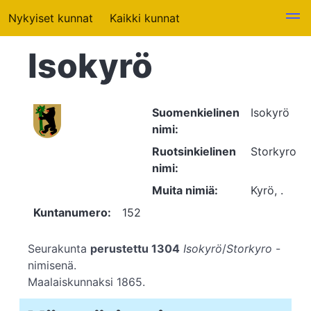
Nykyiset kunnat
Kaikki kunnat
Isokyrö
Suomenkielinen
Isokyrö
nimi:
Ruotsinkielinen
Storkyro
nimi:
Muita nimiä:
Kyrö, .
Kuntanumero:
152
Seurakunta
perustettu 1304
Isokyrö
/
Storkyro
-
nimisenä.
Maalaiskunnaksi 1865.