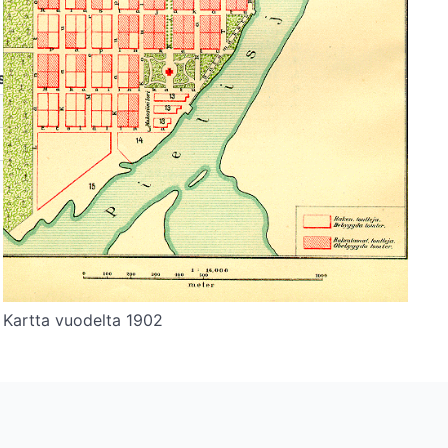
säasukkaita
2278
2107
Kartta vuodelta 1902