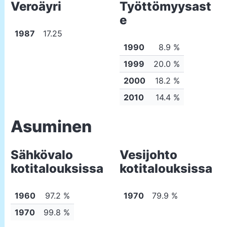
Veroäyri
Työttömyysast
e
1987
17.25
1990
8.9 %
1999
20.0 %
2000
18.2 %
2010
14.4 %
Asuminen
Sähkövalo
Vesijohto
kotitalouksissa
kotitalouksissa
1960
97.2 %
1970
79.9 %
1970
99.8 %