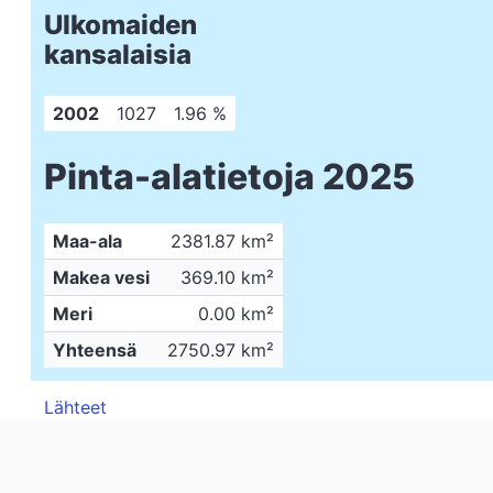
Ulkomaiden
kansalaisia
2002
1027
1.96 %
Pinta-alatietoja 2025
Maa-ala
2381.87 km²
Makea vesi
369.10 km²
Meri
0.00 km²
Yhteensä
2750.97 km²
Lähteet