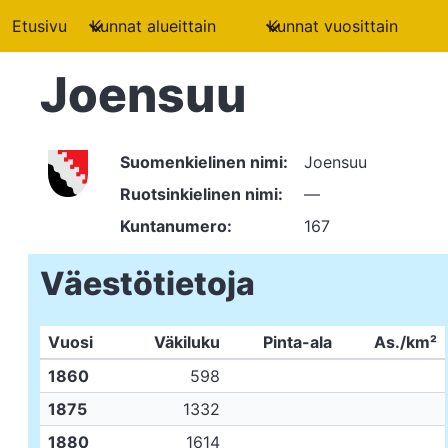
Etusivu
Kunnat alueittain
Kunnat vuosittain
Joensuu
Suomenkielinen nimi:
Joensuu
Ruotsinkielinen nimi:
—
Kuntanumero:
167
Väestötietoja
Vuosi
Väkiluku
Pinta-ala
As./km²
1860
598
1875
1332
1880
1614