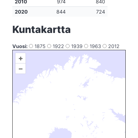
2010
974
840
2020
844
724
Kuntakartta
Vuosi:
1875
1922
1939
1963
2012
+
–