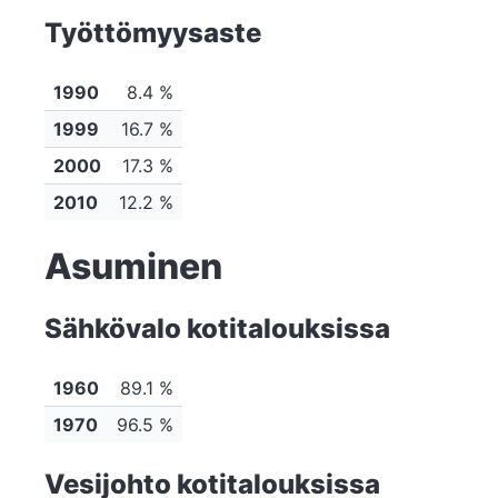
Työttömyysaste
1990
8.4 %
1999
16.7 %
2000
17.3 %
2010
12.2 %
Asuminen
Sähkövalo kotitalouksissa
1960
89.1 %
1970
96.5 %
Vesijohto kotitalouksissa