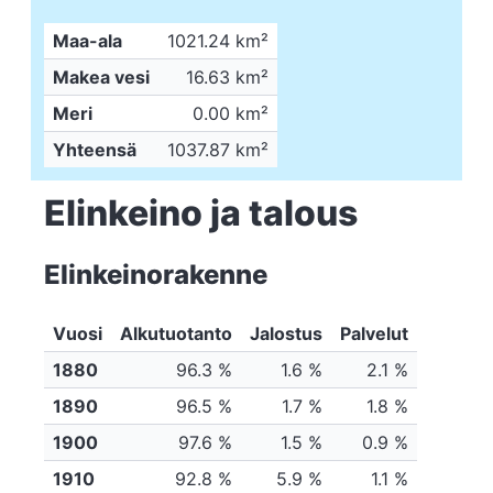
Maa-ala
1021.24 km²
Makea vesi
16.63 km²
Meri
0.00 km²
Yhteensä
1037.87 km²
Elinkeino ja talous
Elinkeinorakenne
Vuosi
Alkutuotanto
Jalostus
Palvelut
1880
96.3 %
1.6 %
2.1 %
1890
96.5 %
1.7 %
1.8 %
1900
97.6 %
1.5 %
0.9 %
1910
92.8 %
5.9 %
1.1 %