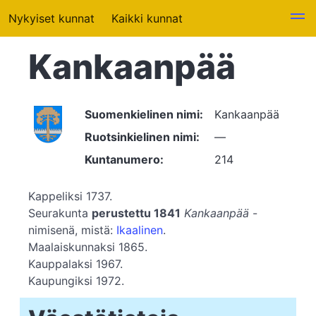
Nykyiset kunnat
Kaikki kunnat
Kankaanpää
Suomenkielinen nimi:
Kankaanpää
Ruotsinkielinen nimi:
—
Kuntanumero:
214
Kappeliksi 1737.
Seurakunta
perustettu 1841
Kankaanpää
-
nimisenä, mistä:
Ikaalinen
.
Maalaiskunnaksi 1865.
Kauppalaksi 1967.
Kaupungiksi 1972.