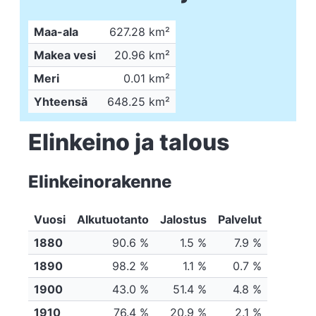
Maa-ala
627.28 km²
Makea vesi
20.96 km²
Meri
0.01 km²
Yhteensä
648.25 km²
Elinkeino ja talous
Elinkeinorakenne
Vuosi
Alkutuotanto
Jalostus
Palvelut
1880
90.6 %
1.5 %
7.9 %
1890
98.2 %
1.1 %
0.7 %
1900
43.0 %
51.4 %
4.8 %
1910
76.4 %
20.9 %
2.1 %