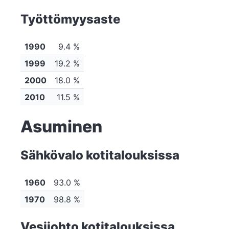
Työttömyysaste
1990
9.4 %
1999
19.2 %
2000
18.0 %
2010
11.5 %
Asuminen
Sähkövalo kotitalouksissa
1960
93.0 %
1970
98.8 %
Vesijohto kotitalouksissa