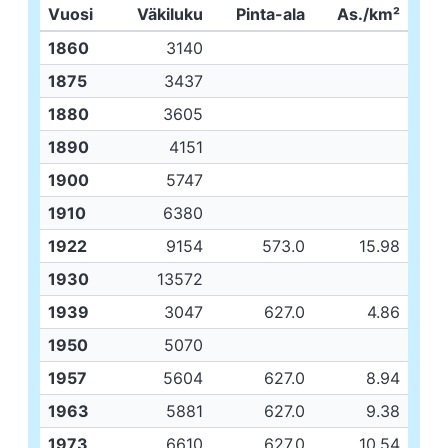
Vuosi
Väkiluku
Pinta-ala
As./km²
1860
3140
1875
3437
1880
3605
1890
4151
1900
5747
1910
6380
1922
9154
573.0
15.98
1930
13572
1939
3047
627.0
4.86
1950
5070
1957
5604
627.0
8.94
1963
5881
627.0
9.38
1973
6610
627.0
10.54