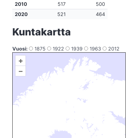
2010
517
500
2020
521
464
Kuntakartta
Vuosi:
1875
1922
1939
1963
2012
+
–