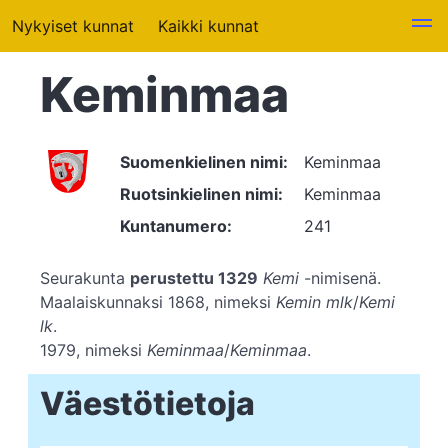
Nykyiset kunnat
Kaikki kunnat
Keminmaa
Suomenkielinen nimi:
Keminmaa
Ruotsinkielinen nimi:
Keminmaa
Kuntanumero:
241
Seurakunta
perustettu 1329
Kemi
-nimisenä.
Maalaiskunnaksi 1868, nimeksi
Kemin mlk
/
Kemi
lk
.
1979, nimeksi
Keminmaa
/
Keminmaa
.
Väestötietoja