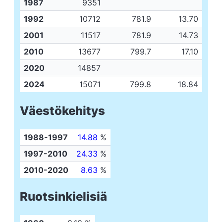
1987
9351
1992
10712
781.9
13.70
2001
11517
781.9
14.73
2010
13677
799.7
17.10
2020
14857
2024
15071
799.8
18.84
Väestökehitys
1988-1997
14.88
%
1997-2010
24.33
%
2010-2020
8.63
%
Ruotsinkielisiä