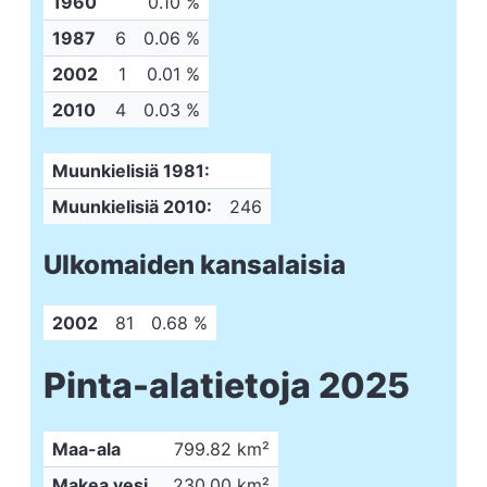
1960
0.10 %
1987
6
0.06 %
2002
1
0.01 %
2010
4
0.03 %
Muunkielisiä 1981:
Muunkielisiä 2010:
246
Ulkomaiden kansalaisia
2002
81
0.68 %
Pinta-alatietoja 2025
Maa-ala
799.82 km²
Makea vesi
230.00 km²