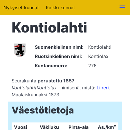
Nykyiset kunnat
Kaikki kunnat
Kontiolahti
Suomenkielinen nimi:
Kontiolahti
Ruotsinkielinen nimi:
Kontiolax
Kuntanumero:
276
Seurakunta
perustettu 1857
Kontiolahti
/
Kontiolax
-nimisenä, mistä:
Liperi
.
Maalaiskunnaksi 1873.
Väestötietoja
Vuosi
Väkiluku
Pinta-ala
As./km²