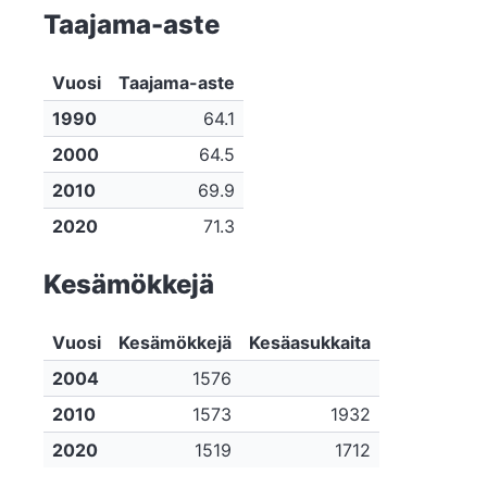
Taajama-aste
Vuosi
Taajama-aste
1990
64.1
2000
64.5
2010
69.9
2020
71.3
Kesämökkejä
Vuosi
Kesämökkejä
Kesäasukkaita
2004
1576
2010
1573
1932
2020
1519
1712