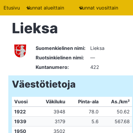
Etusivu
Kunnat alueittain
Kunnat vuosittain
Lieksa
Suomenkielinen nimi:
Lieksa
Ruotsinkielinen nimi:
—
Kuntanumero:
422
Väestötietoja
Vuosi
Väkiluku
Pinta-ala
As./km²
1922
3948
78.0
50.62
1939
3179
5.6
567.68
1950
3502