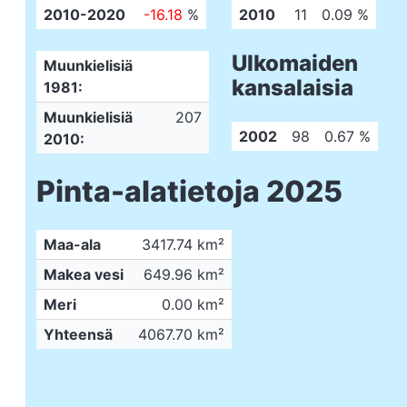
2010-2020
-16.18
%
2010
11
0.09 %
Ulkomaiden
Muunkielisiä
kansalaisia
1981:
Muunkielisiä
207
2002
98
0.67 %
2010:
Pinta-alatietoja 2025
Maa-ala
3417.74 km²
Makea vesi
649.96 km²
Meri
0.00 km²
Yhteensä
4067.70 km²