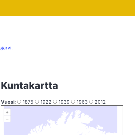
sjärvi
.
Kuntakartta
Vuosi:
1875
1922
1939
1963
2012
+
–