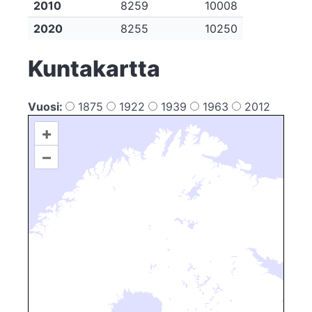
2010
8259
10008
2020
8255
10250
Kuntakartta
Vuosi:
1875
1922
1939
1963
2012
+
–