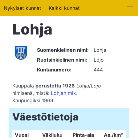
Nykyiset kunnat
Kaikki kunnat
Lohja
Suomenkielinen nimi:
Lohja
Ruotsinkielinen nimi:
Lojo
Kuntanumero:
444
Kauppala
perustettu 1926
Lohja
/
Lojo
-
nimisenä, mistä:
Lohjan mlk
.
Kaupungiksi 1969.
Väestötietoja
Vuosi
Väkiluku
Pinta-ala
As./km²