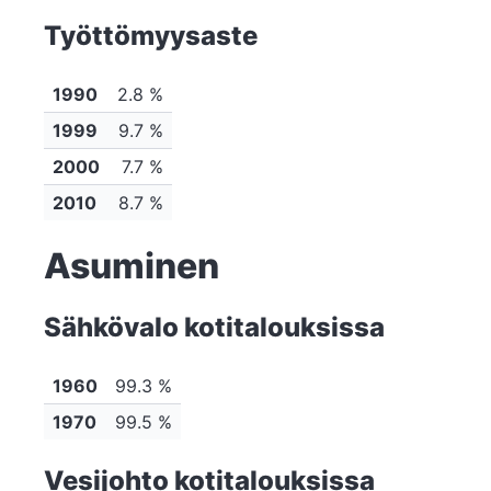
Työttömyysaste
1990
2.8 %
1999
9.7 %
2000
7.7 %
2010
8.7 %
Asuminen
Sähkövalo kotitalouksissa
1960
99.3 %
1970
99.5 %
Vesijohto kotitalouksissa