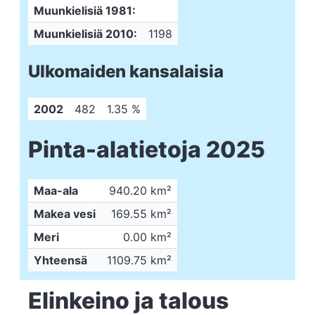
Muunkielisiä 1981:
Muunkielisiä 2010:
1198
Ulkomaiden kansalaisia
2002
482
1.35 %
Pinta-alatietoja 2025
Maa-ala
940.20 km²
Makea vesi
169.55 km²
Meri
0.00 km²
Yhteensä
1109.75 km²
Elinkeino ja talous