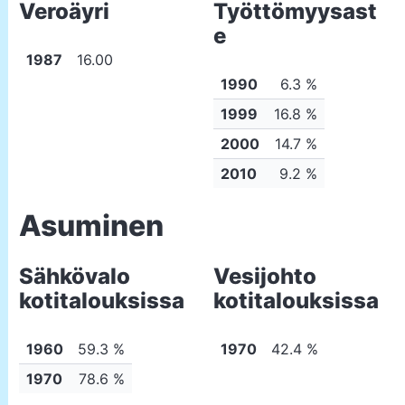
Veroäyri
Työttömyysast
e
1987
16.00
1990
6.3 %
1999
16.8 %
2000
14.7 %
2010
9.2 %
Asuminen
Sähkövalo
Vesijohto
kotitalouksissa
kotitalouksissa
1960
59.3 %
1970
42.4 %
1970
78.6 %