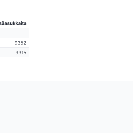
säasukkaita
9352
9315