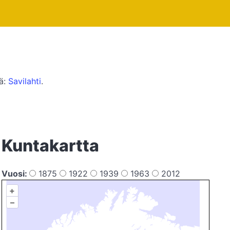
tä:
Savilahti
.
Kuntakartta
Vuosi:
1875
1922
1939
1963
2012
+
–