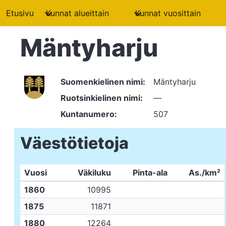
Etusivu
Kunnat alueittain
Kunnat vuosittain
Mäntyharju
Suomenkielinen nimi:
Mäntyharju
Ruotsinkielinen nimi:
—
Kuntanumero:
507
Väestötietoja
Vuosi
Väkiluku
Pinta-ala
As./km²
1860
10995
1875
11871
1880
12264