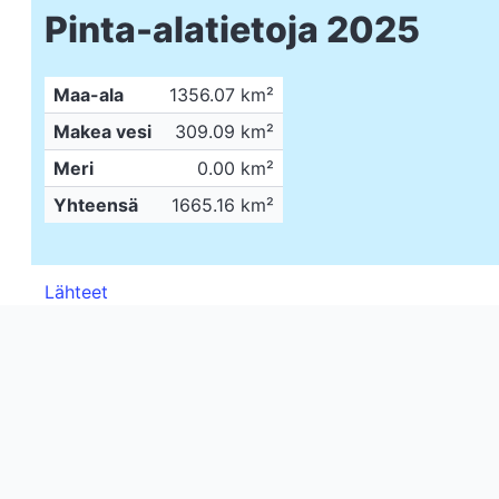
Pinta-alatietoja 2025
Maa-ala
1356.07 km²
Makea vesi
309.09 km²
Meri
0.00 km²
Yhteensä
1665.16 km²
Lähteet