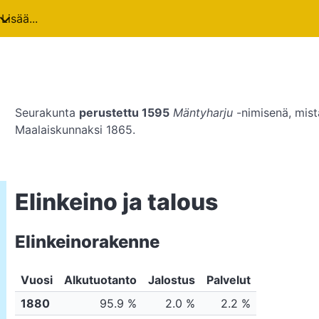
Lisää...
Seurakunta
perustettu 1595
Mäntyharju
-nimisenä, mis
Maalaiskunnaksi 1865.
Elinkeino ja talous
Elinkeinorakenne
Vuosi
Alkutuotanto
Jalostus
Palvelut
1880
95.9 %
2.0 %
2.2 %