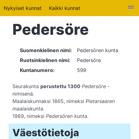
Nykyiset kunnat
Kaikki kunnat
Pedersöre
Suomenkielinen nimi:
Pedersören kunta
Ruotsinkielinen nimi:
Pedersöre
Kuntanumero:
599
Seurakunta
perustettu 1300
Pedersöre
-
nimisenä.
Maalaiskunnaksi 1865, nimeksi
Pietarsaaren
maalaiskunta
.
1989, nimeksi
Pedersören kunta
.
Väestötietoja