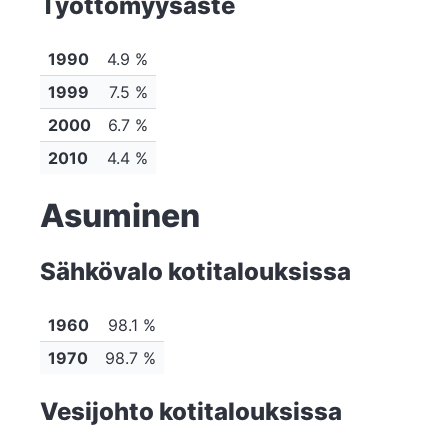
Työttömyysaste
1990
4.9 %
1999
7.5 %
2000
6.7 %
2010
4.4 %
Asuminen
Sähkövalo kotitalouksissa
1960
98.1 %
1970
98.7 %
Vesijohto kotitalouksissa