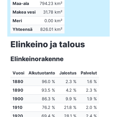
Maa-ala
794.23 km²
Makea vesi
31.78 km²
Meri
0.00 km²
Yhteensä
826.01 km²
Elinkeino ja talous
Elinkeinorakenne
Vuosi
Alkutuotanto
Jalostus
Palvelut
1880
96.0 %
2.3 %
1.6 %
1890
93.5 %
4.2 %
2.3 %
1900
86.3 %
9.9 %
1.9 %
1910
76.2 %
21.8 %
2.0 %
1920
69.4 %
28.1 %
2.4 %