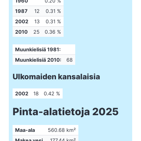
1960
0.20 %
1987
12
0.31 %
2002
13
0.31 %
2010
25
0.36 %
Muunkielisiä 1981:
Muunkielisiä 2010:
68
Ulkomaiden kansalaisia
2002
18
0.42 %
Pinta-alatietoja 2025
Maa-ala
560.68 km²
Makea vesi
177.44 km²