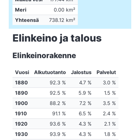
Meri
0.00 km²
Yhteensä
738.12 km²
Elinkeino ja talous
Elinkeinorakenne
Vuosi
Alkutuotanto
Jalostus
Palvelut
1880
92.3 %
4.7 %
3.0 %
1890
92.5 %
5.9 %
1.5 %
1900
88.2 %
7.2 %
3.5 %
1910
91.1 %
6.5 %
2.4 %
1920
93.6 %
4.3 %
2.1 %
1930
93.9 %
4.3 %
1.8 %