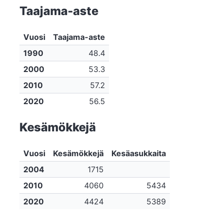
Taajama-aste
Vuosi
Taajama-aste
1990
48.4
2000
53.3
2010
57.2
2020
56.5
Kesämökkejä
Vuosi
Kesämökkejä
Kesäasukkaita
2004
1715
2010
4060
5434
2020
4424
5389