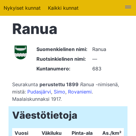
Nykyiset kunnat
Kaikki kunnat
Ranua
Suomenkielinen nimi:
Ranua
Ruotsinkielinen nimi:
—
Kuntanumero:
683
Seurakunta
perustettu 1899
Ranua
-nimisenä,
mistä:
Pudasjärvi
,
Simo
,
Rovaniemi
.
Maalaiskunnaksi 1917.
Väestötietoja
Vuosi
Väkiluku
Pinta-ala
As./km²