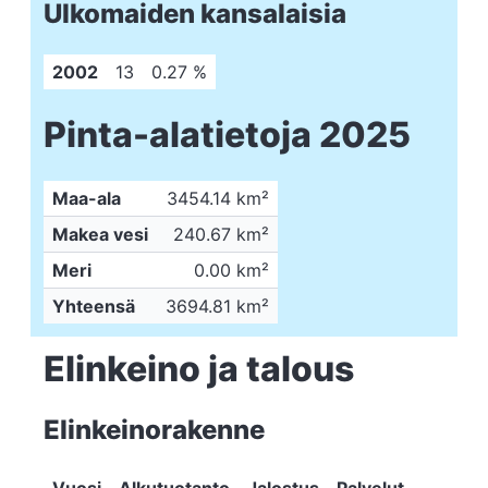
Ulkomaiden kansalaisia
2002
13
0.27 %
Pinta-alatietoja 2025
Maa-ala
3454.14 km²
Makea vesi
240.67 km²
Meri
0.00 km²
Yhteensä
3694.81 km²
Elinkeino ja talous
Elinkeinorakenne