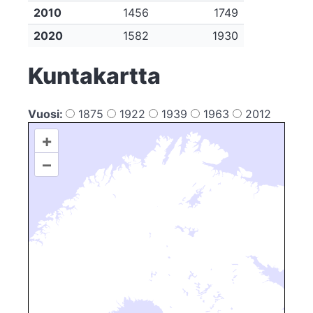
2010
1456
1749
2020
1582
1930
Kuntakartta
Vuosi:
1875
1922
1939
1963
2012
+
–