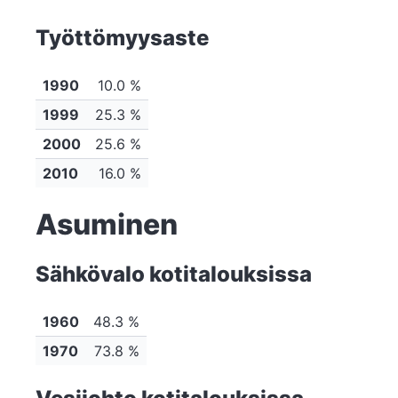
Työttömyysaste
1990
10.0 %
1999
25.3 %
2000
25.6 %
2010
16.0 %
Asuminen
Sähkövalo kotitalouksissa
1960
48.3 %
1970
73.8 %