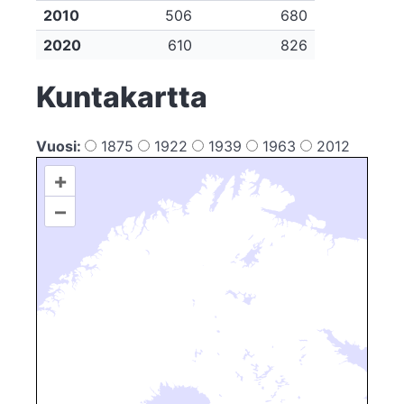
2010
506
680
2020
610
826
Kuntakartta
Vuosi:
1875
1922
1939
1963
2012
+
–