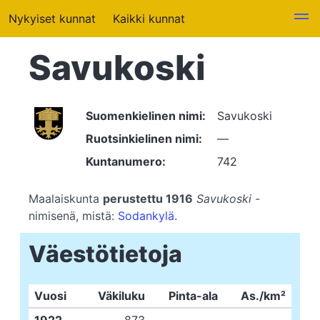
Nykyiset kunnat
Kaikki kunnat
Savukoski
Suomenkielinen nimi:
Savukoski
Ruotsinkielinen nimi:
—
Kuntanumero:
742
Maalaiskunta
perustettu 1916
Savukoski
-
nimisenä, mistä:
Sodankylä
.
Väestötietoja
Vuosi
Väkiluku
Pinta-ala
As./km²