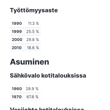
Työttömyysaste
1990
11.3 %
1999
25.5 %
2000
29.8 %
2010
18.6 %
Asuminen
Sähkövalo kotitalouksissa
1960
28.9 %
1970
67.8 %
Vesijohto kotitalouksissa