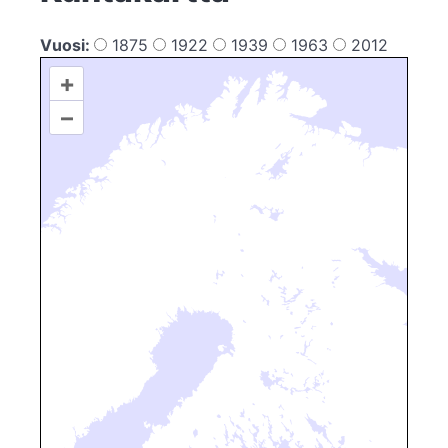
Vuosi:
1875
1922
1939
1963
2012
+
–