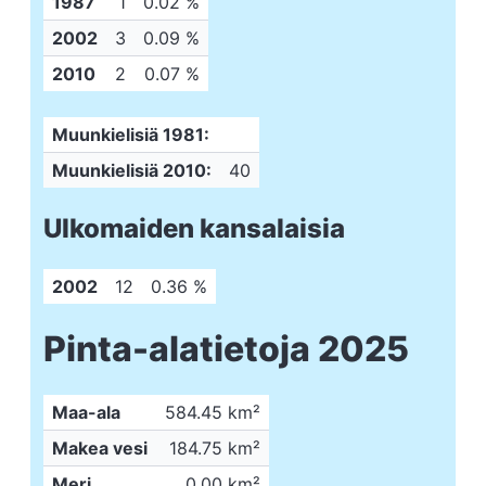
1987
1
0.02 %
2002
3
0.09 %
2010
2
0.07 %
Muunkielisiä 1981:
Muunkielisiä 2010:
40
Ulkomaiden kansalaisia
2002
12
0.36 %
Pinta-alatietoja 2025
Maa-ala
584.45 km²
Makea vesi
184.75 km²
Meri
0.00 km²