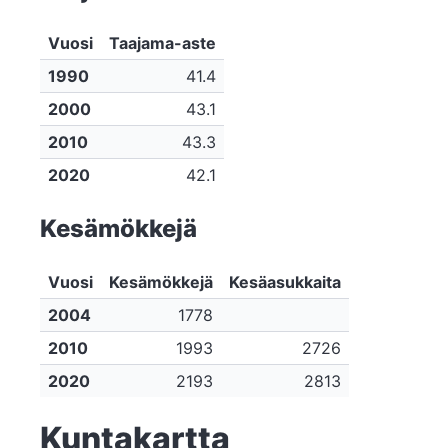
Vuosi
Taajama-aste
1990
41.4
2000
43.1
2010
43.3
2020
42.1
Kesämökkejä
Vuosi
Kesämökkejä
Kesäasukkaita
2004
1778
2010
1993
2726
2020
2193
2813
Kuntakartta