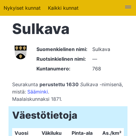
Nykyiset kunnat
Kaikki kunnat
Sulkava
Suomenkielinen nimi:
Sulkava
Ruotsinkielinen nimi:
—
Kuntanumero:
768
Seurakunta
perustettu 1630
Sulkava
-nimisenä,
mistä:
Sääminki
.
Maalaiskunnaksi 1871.
Väestötietoja
Vuosi
Väkiluku
Pinta-ala
As./km²