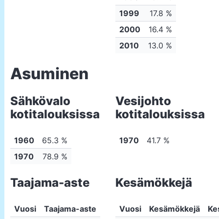
1999
17.8 %
2000
16.4 %
2010
13.0 %
Asuminen
Sähkövalo
Vesijohto
kotitalouksissa
kotitalouksissa
1960
65.3 %
1970
41.7 %
1970
78.9 %
Taajama-aste
Kesämökkejä
Vuosi
Taajama-aste
Vuosi
Kesämökkejä
Ke