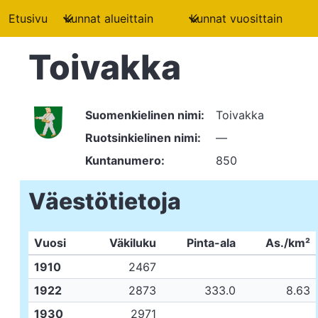
Etusivu
Kunnat alueittain
Kunnat vuosittain
Toivakka
Suomenkielinen nimi:
Toivakka
Ruotsinkielinen nimi:
—
Kuntanumero:
850
Väestötietoja
Vuosi
Väkiluku
Pinta-ala
As./km²
1910
2467
1922
2873
333.0
8.63
1930
2971