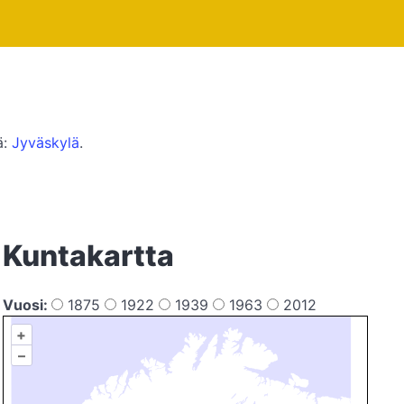
ä:
Jyväskylä
.
Kuntakartta
Vuosi:
1875
1922
1939
1963
2012
+
–