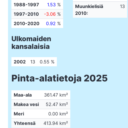
1988-1997
1.53
%
Muunkielisiä
13
2010:
1997-2010
-3.06
%
2010-2020
0.92
%
Ulkomaiden
kansalaisia
2002
13
0.55 %
Pinta-alatietoja 2025
Maa-ala
361.47 km²
Makea vesi
52.47 km²
Meri
0.00 km²
Yhteensä
413.94 km²