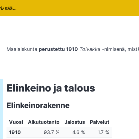
Lisää...
Maalaiskunta
perustettu 1910
Toivakka
-nimisenä, mist
Elinkeino ja talous
Elinkeinorakenne
Vuosi
Alkutuotanto
Jalostus
Palvelut
1910
93.7 %
4.6 %
1.7 %