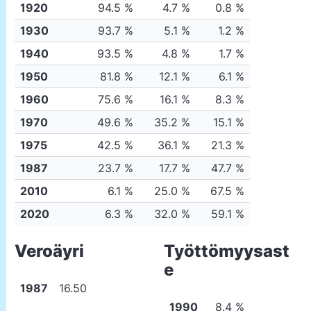
1920
94.5 %
4.7 %
0.8 %
1930
93.7 %
5.1 %
1.2 %
1940
93.5 %
4.8 %
1.7 %
1950
81.8 %
12.1 %
6.1 %
1960
75.6 %
16.1 %
8.3 %
1970
49.6 %
35.2 %
15.1 %
1975
42.5 %
36.1 %
21.3 %
1987
23.7 %
17.7 %
47.7 %
2010
6.1 %
25.0 %
67.5 %
2020
6.3 %
32.0 %
59.1 %
Veroäyri
Työttömyysast
e
1987
16.50
1990
8.4 %