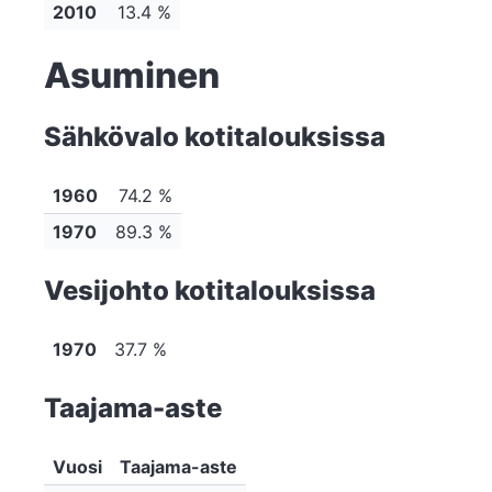
2010
13.4 %
Asuminen
Sähkövalo kotitalouksissa
1960
74.2 %
1970
89.3 %
Vesijohto kotitalouksissa
1970
37.7 %
Taajama-aste
Vuosi
Taajama-aste