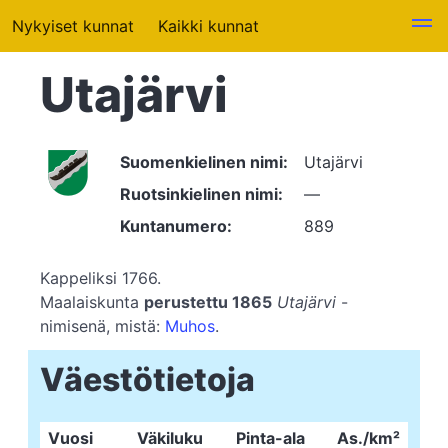
Nykyiset kunnat
Kaikki kunnat
Utajärvi
Suomenkielinen nimi:
Utajärvi
Ruotsinkielinen nimi:
—
Kuntanumero:
889
Kappeliksi 1766.
Maalaiskunta
perustettu 1865
Utajärvi
-
nimisenä, mistä:
Muhos
.
Väestötietoja
Vuosi
Väkiluku
Pinta-ala
As./km²