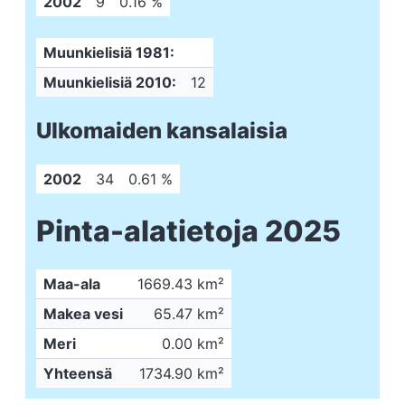
2002
9
0.16 %
Muunkielisiä 1981:
Muunkielisiä 2010:
12
Ulkomaiden kansalaisia
2002
34
0.61 %
Pinta-alatietoja 2025
Maa-ala
1669.43 km²
Makea vesi
65.47 km²
Meri
0.00 km²
Yhteensä
1734.90 km²