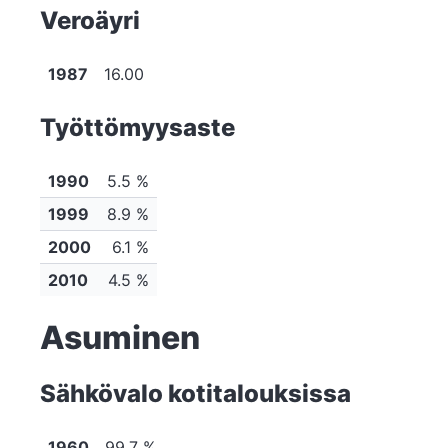
Veroäyri
1987
16.00
Työttömyysaste
1990
5.5 %
1999
8.9 %
2000
6.1 %
2010
4.5 %
Asuminen
Sähkövalo kotitalouksissa
1960
99.7 %