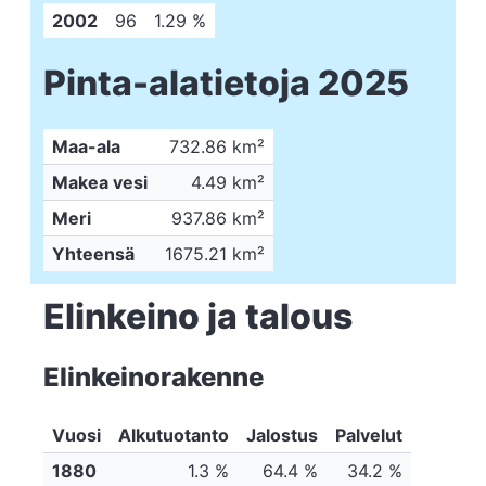
2002
96
1.29 %
Pinta-alatietoja 2025
Maa-ala
732.86 km²
Makea vesi
4.49 km²
Meri
937.86 km²
Yhteensä
1675.21 km²
Elinkeino ja talous
Elinkeinorakenne
Vuosi
Alkutuotanto
Jalostus
Palvelut
1880
1.3 %
64.4 %
34.2 %