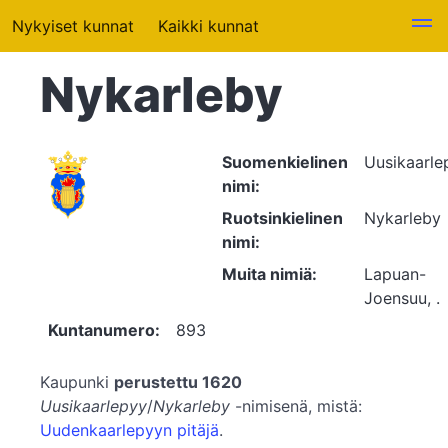
Nykyiset kunnat
Kaikki kunnat
Nykarleby
Suomenkielinen
Uusikaarle
nimi:
Ruotsinkielinen
Nykarleby
nimi:
Muita nimiä:
Lapuan-
Joensuu, .
Kuntanumero:
893
Kaupunki
perustettu 1620
Uusikaarlepyy
/
Nykarleby
-nimisenä, mistä:
Uudenkaarlepyyn pitäjä
.