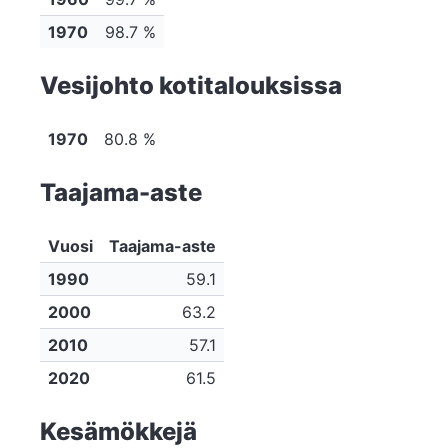
1970
98.7 %
Vesijohto kotitalouksissa
1970
80.8 %
Taajama-aste
Vuosi
Taajama-aste
1990
59.1
2000
63.2
2010
57.1
2020
61.5
Kesämökkejä