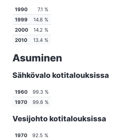
1990
7.1 %
1999
14.8 %
2000
14.2 %
2010
13.4 %
Asuminen
Sähkövalo kotitalouksissa
1960
99.3 %
1970
99.8 %
Vesijohto kotitalouksissa
1970
92.5 %