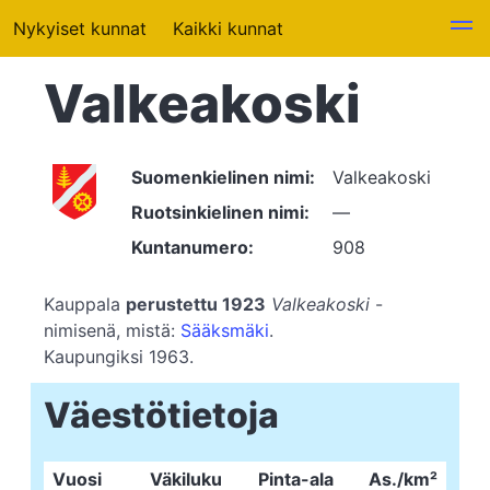
Nykyiset kunnat
Kaikki kunnat
Valkeakoski
Suomenkielinen nimi:
Valkeakoski
Ruotsinkielinen nimi:
—
Kuntanumero:
908
Kauppala
perustettu 1923
Valkeakoski
-
nimisenä, mistä:
Sääksmäki
.
Kaupungiksi 1963.
Väestötietoja
Vuosi
Väkiluku
Pinta-ala
As./km²