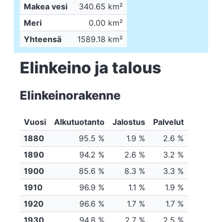
Makea vesi
340.65 km²
Meri
0.00 km²
Yhteensä
1589.18 km²
Elinkeino ja talous
Elinkeinorakenne
Vuosi
Alkutuotanto
Jalostus
Palvelut
1880
95.5 %
1.9 %
2.6 %
1890
94.2 %
2.6 %
3.2 %
1900
85.6 %
8.3 %
3.3 %
1910
96.9 %
1.1 %
1.9 %
1920
96.6 %
1.7 %
1.7 %
1930
94.8 %
2.7 %
2.5 %