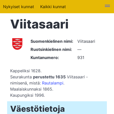
Nykyiset kunnat
Kaikki kunnat
Viitasaari
Suomenkielinen nimi:
Viitasaari
Ruotsinkielinen nimi:
—
Kuntanumero:
931
Kappeliksi 1628.
Seurakunta
perustettu 1635
Viitasaari
-
nimisenä, mistä:
Rautalampi
.
Maalaiskunnaksi 1865.
Kaupungiksi 1996.
Väestötietoja