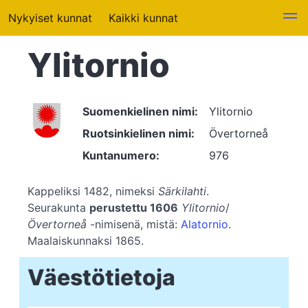
Nykyiset kunnat
Kaikki kunnat
Ylitornio
Suomenkielinen nimi:
Ylitornio
Ruotsinkielinen nimi:
Övertorneå
Kuntanumero:
976
Kappeliksi 1482, nimeksi
Särkilahti
.
Seurakunta
perustettu 1606
Ylitornio
/
Övertorneå
-nimisenä, mistä:
Alatornio
.
Maalaiskunnaksi 1865.
Väestötietoja