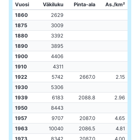
Vuosi
Väkiluku
Pinta-ala
As./km²
1860
2629
1875
3009
1880
3392
1890
3895
1900
4406
1910
4311
1922
5742
2667.0
2.15
1930
5306
1939
6183
2088.8
2.96
1950
8443
1957
9707
2087.0
4.65
1963
10040
2086.5
4.81
1973
8342
2087.0
4.00