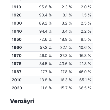
1910
95.6 %
2.3 %
2.0 %
1920
90.4 %
8.1 %
1.5 %
1930
89.2 %
8.2 %
2.5 %
1940
94.4 %
3.4 %
2.2 %
1950
72.6 %
18.9 %
8.5 %
1960
57.3 %
32.1 %
10.6 %
1970
46.0 %
37.3 %
16.8 %
1975
34.5 %
43.6 %
21.8 %
1987
17.7 %
17.8 %
46.9 %
2010
13.8 %
16.3 %
65.1 %
2020
11.6 %
15.7 %
66.5 %
Veroäyri