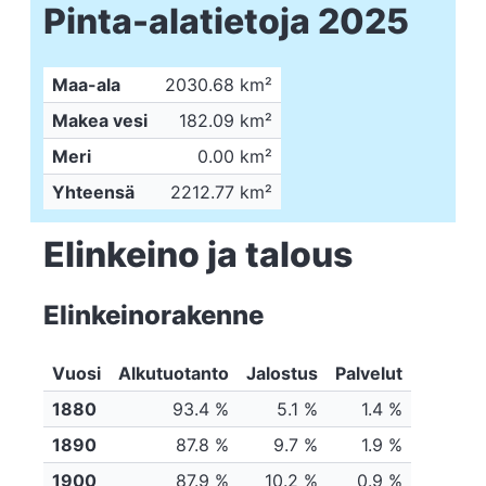
Pinta-alatietoja 2025
Maa-ala
2030.68 km²
Makea vesi
182.09 km²
Meri
0.00 km²
Yhteensä
2212.77 km²
Elinkeino ja talous
Elinkeinorakenne
Vuosi
Alkutuotanto
Jalostus
Palvelut
1880
93.4 %
5.1 %
1.4 %
1890
87.8 %
9.7 %
1.9 %
1900
87.9 %
10.2 %
0.9 %