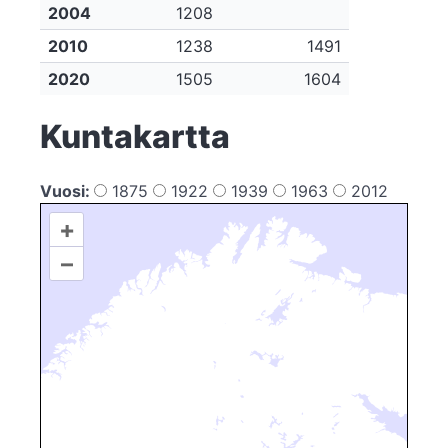
2004
1208
2010
1238
1491
2020
1505
1604
Kuntakartta
Vuosi:
1875
1922
1939
1963
2012
+
–