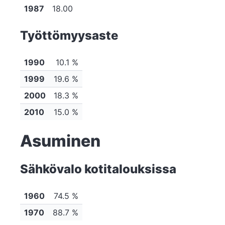
1987
18.00
Työttömyysaste
1990
10.1 %
1999
19.6 %
2000
18.3 %
2010
15.0 %
Asuminen
Sähkövalo kotitalouksissa
1960
74.5 %
1970
88.7 %