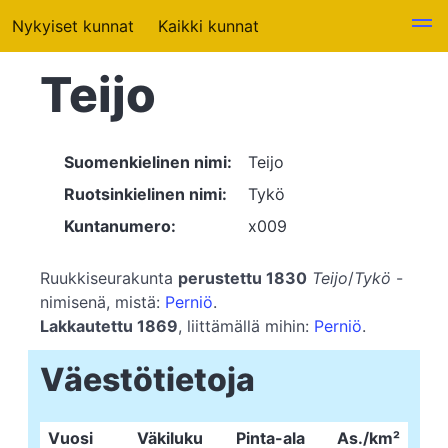
Nykyiset kunnat
Kaikki kunnat
Teijo
Suomenkielinen nimi:
Teijo
Ruotsinkielinen nimi:
Tykö
Kuntanumero:
x009
Ruukkiseurakunta
perustettu 1830
Teijo
/
Tykö
-
nimisenä, mistä:
Perniö
.
Lakkautettu 1869
, liittämällä mihin:
Perniö
.
Väestötietoja
Vuosi
Väkiluku
Pinta-ala
As./km²