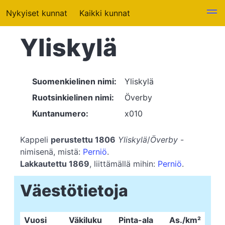
Nykyiset kunnat
Kaikki kunnat
Yliskylä
Suomenkielinen nimi:
Yliskylä
Ruotsinkielinen nimi:
Överby
Kuntanumero:
x010
Kappeli
perustettu 1806
Yliskylä
/
Överby
-
nimisenä, mistä:
Perniö
.
Lakkautettu 1869
, liittämällä mihin:
Perniö
.
Väestötietoja
Vuosi
Väkiluku
Pinta-ala
As./km²