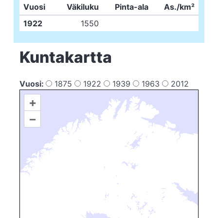
Vuosi
Väkiluku
Pinta-ala
As./km²
1922
1550
Kuntakartta
Vuosi:
1875
1922
1939
1963
2012
+
–