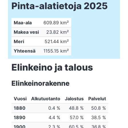
Pinta-alatietoja 2025
Maa-ala
609.89 km²
Makea vesi
23.82 km²
Meri
521.44 km²
Yhteensä
1155.15 km²
Elinkeino ja talous
Elinkeinorakenne
Vuosi
Alkutuotanto
Jalostus
Palvelut
1880
0.4 %
48.8 %
50.8 %
1890
4.4 %
57.0 %
38.5 %
1900
2.3 %
60.5 %
36.8 %