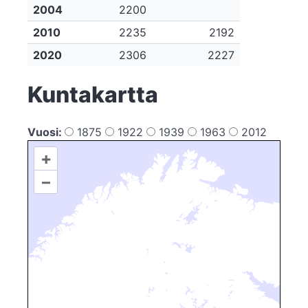
2004
2200
2010
2235
2192
2020
2306
2227
Kuntakartta
Vuosi:
1875
1922
1939
1963
2012
+
–