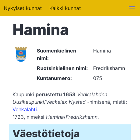
Nykyiset kunnat
Kaikki kunnat
Hamina
Suomenkielinen
Hamina
nimi:
Ruotsinkielinen nimi:
Fredrikshamn
Kuntanumero:
075
Kaupunki
perustettu 1653
Vehkalahden
Uusikaupunki
/
Veckelax Nystad
-nimisenä, mistä:
Vehkalahti
.
1723, nimeksi
Hamina
/
Fredrikshamn
.
Väestötietoja