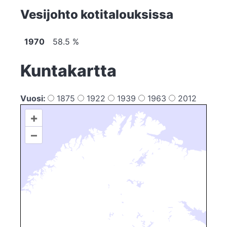
Vesijohto kotitalouksissa
1970
58.5 %
Kuntakartta
Vuosi:
1875
1922
1939
1963
2012
+
–