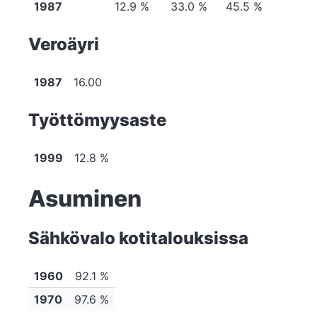
1987
12.9 %
33.0 %
45.5 %
Veroäyri
1987
16.00
Työttömyysaste
1999
12.8 %
Asuminen
Sähkövalo kotitalouksissa
1960
92.1 %
1970
97.6 %