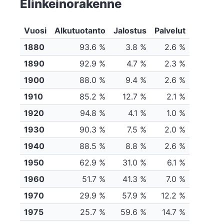
Elinkeinorakenne
Vuosi
Alkutuotanto
Jalostus
Palvelut
1880
93.6 %
3.8 %
2.6 %
1890
92.9 %
4.7 %
2.3 %
1900
88.0 %
9.4 %
2.6 %
1910
85.2 %
12.7 %
2.1 %
1920
94.8 %
4.1 %
1.0 %
1930
90.3 %
7.5 %
2.0 %
1940
88.5 %
8.8 %
2.6 %
1950
62.9 %
31.0 %
6.1 %
1960
51.7 %
41.3 %
7.0 %
1970
29.9 %
57.9 %
12.2 %
1975
25.7 %
59.6 %
14.7 %