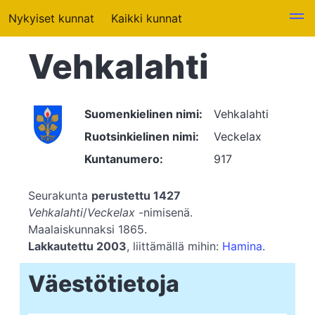
Nykyiset kunnat
Kaikki kunnat
Vehkalahti
Suomenkielinen nimi:
Vehkalahti
Ruotsinkielinen nimi:
Veckelax
Kuntanumero:
917
Seurakunta
perustettu 1427
Vehkalahti
/
Veckelax
-nimisenä.
Maalaiskunnaksi 1865.
Lakkautettu 2003
, liittämällä mihin:
Hamina
.
Väestötietoja