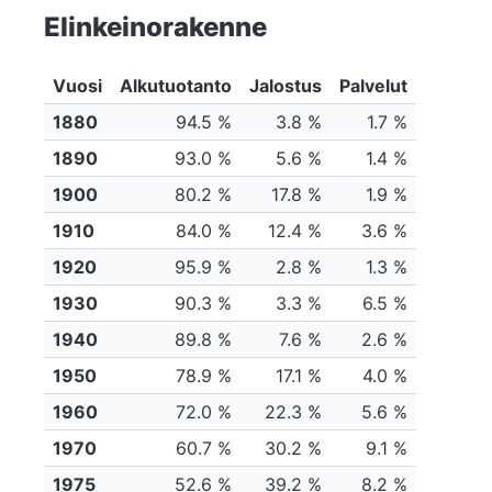
Elinkeinorakenne
Vuosi
Alkutuotanto
Jalostus
Palvelut
1880
94.5 %
3.8 %
1.7 %
1890
93.0 %
5.6 %
1.4 %
1900
80.2 %
17.8 %
1.9 %
1910
84.0 %
12.4 %
3.6 %
1920
95.9 %
2.8 %
1.3 %
1930
90.3 %
3.3 %
6.5 %
1940
89.8 %
7.6 %
2.6 %
1950
78.9 %
17.1 %
4.0 %
1960
72.0 %
22.3 %
5.6 %
1970
60.7 %
30.2 %
9.1 %
1975
52.6 %
39.2 %
8.2 %