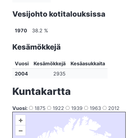
Vesijohto kotitalouksissa
1970
38.2 %
Kesämökkejä
Vuosi
Kesämökkejä
Kesäasukkaita
2004
2935
Kuntakartta
Vuosi:
1875
1922
1939
1963
2012
+
–