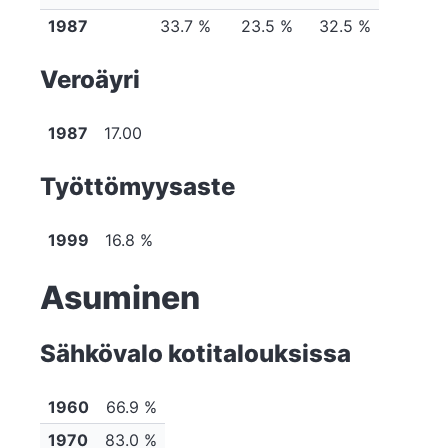
1987
33.7 %
23.5 %
32.5 %
Veroäyri
1987
17.00
Työttömyysaste
1999
16.8 %
Asuminen
Sähkövalo kotitalouksissa
1960
66.9 %
1970
83.0 %