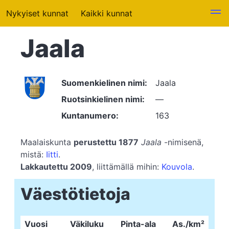
Nykyiset kunnat
Kaikki kunnat
Jaala
Suomenkielinen nimi:
Jaala
Ruotsinkielinen nimi:
—
Kuntanumero:
163
Maalaiskunta
perustettu 1877
Jaala
-nimisenä,
mistä:
Iitti
.
Lakkautettu 2009
, liittämällä mihin:
Kouvola
.
Väestötietoja
Vuosi
Väkiluku
Pinta-ala
As./km²