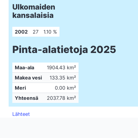
Ulkomaiden
kansalaisia
2002
27
1.10 %
Pinta-alatietoja 2025
Maa-ala
1904.43 km²
Makea vesi
133.35 km²
Meri
0.00 km²
Yhteensä
2037.78 km²
Lähteet