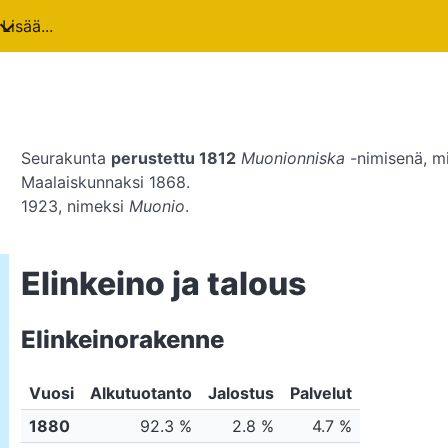
Lisää...
Seurakunta
perustettu 1812
Muonionniska
-nimisenä, m
Maalaiskunnaksi 1868.
1923, nimeksi
Muonio
.
Elinkeino ja talous
Elinkeinorakenne
Vuosi
Alkutuotanto
Jalostus
Palvelut
1880
92.3 %
2.8 %
4.7 %