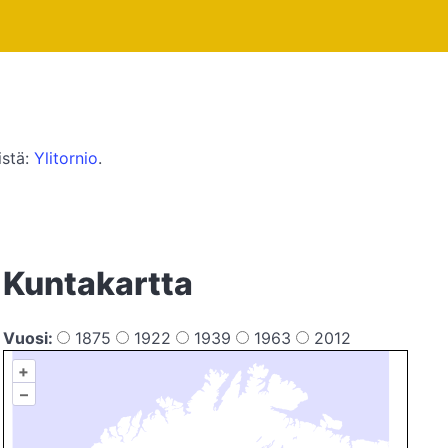
istä:
Ylitornio
.
Kuntakartta
Vuosi:
1875
1922
1939
1963
2012
+
–