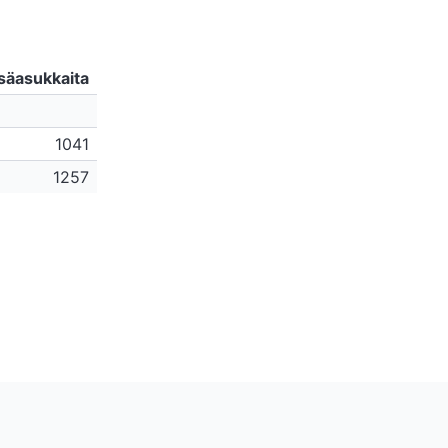
säasukkaita
1041
1257