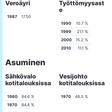
Veroäyri
Työttömyysast
e
1987
17.50
1990
10.7 %
1999
21.1 %
2000
15.2 %
2010
11.1 %
Asuminen
Sähkövalo
Vesijohto
kotitalouksissa
kotitalouksissa
1960
84.6 %
1970
48.0 %
1970
84.4 %