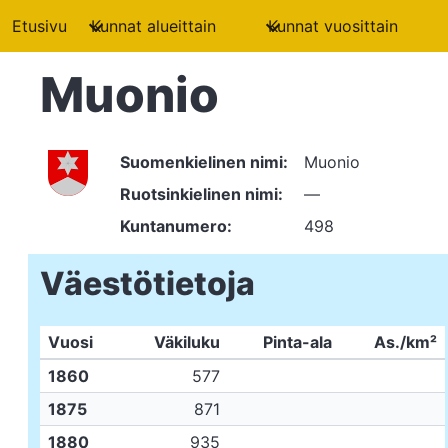
Etusivu
Kunnat alueittain
Kunnat vuosittain
Muonio
Suomenkielinen nimi:
Muonio
Ruotsinkielinen nimi:
—
Kuntanumero:
498
Väestötietoja
Vuosi
Väkiluku
Pinta-ala
As./km²
1860
577
1875
871
1880
935