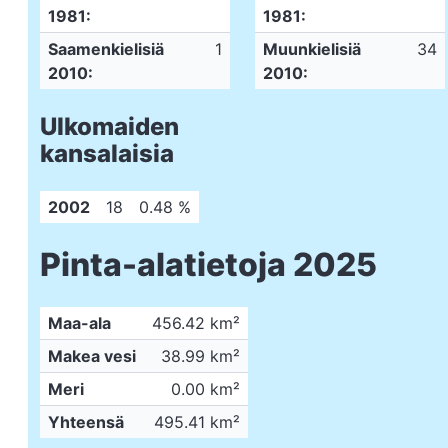
1981:
1981:
Saamenkielisiä
1
Muunkielisiä
34
2010:
2010:
Ulkomaiden
kansalaisia
2002
18
0.48 %
Pinta-alatietoja 2025
Maa-ala
456.42 km²
Makea vesi
38.99 km²
Meri
0.00 km²
Yhteensä
495.41 km²