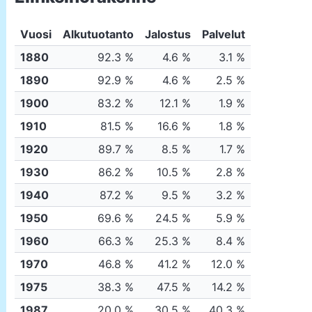
Vuosi
Alkutuotanto
Jalostus
Palvelut
1880
92.3 %
4.6 %
3.1 %
1890
92.9 %
4.6 %
2.5 %
1900
83.2 %
12.1 %
1.9 %
1910
81.5 %
16.6 %
1.8 %
1920
89.7 %
8.5 %
1.7 %
1930
86.2 %
10.5 %
2.8 %
1940
87.2 %
9.5 %
3.2 %
1950
69.6 %
24.5 %
5.9 %
1960
66.3 %
25.3 %
8.4 %
1970
46.8 %
41.2 %
12.0 %
1975
38.3 %
47.5 %
14.2 %
1987
20.0 %
30.5 %
40.3 %