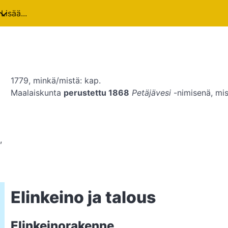
Lisää...
1779, minkä/mistä: kap.
Maalaiskunta
perustettu 1868
Petäjävesi
-nimisenä, mi
,
Elinkeino ja talous
Elinkeinorakenne