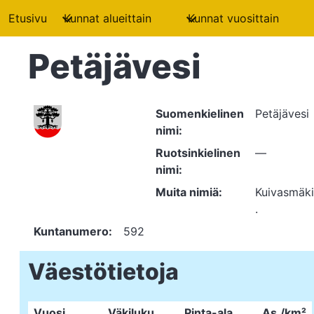
Etusivu
Kunnat alueittain
Kunnat vuosittain
Petäjävesi
Suomenkielinen
Petäjävesi
nimi:
Ruotsinkielinen
—
nimi:
Muita nimiä:
Kuivasmäki
.
Kuntanumero:
592
Väestötietoja
Vuosi
Väkiluku
Pinta-ala
As./km²