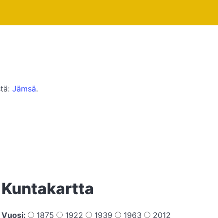
stä:
Jämsä
.
Kuntakartta
Vuosi:
1875
1922
1939
1963
2012