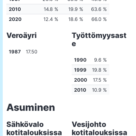
2010
14.8 %
19.9 %
63.6 %
2020
12.4 %
18.6 %
66.0 %
Veroäyri
Työttömyysast
e
1987
17.50
1990
9.6 %
1999
19.8 %
2000
17.5 %
2010
10.9 %
Asuminen
Sähkövalo
Vesijohto
kotitalouksissa
kotitalouksissa