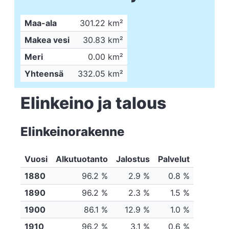
Maa-ala
301.22 km²
Makea vesi
30.83 km²
Meri
0.00 km²
Yhteensä
332.05 km²
Elinkeino ja talous
Elinkeinorakenne
Vuosi
Alkutuotanto
Jalostus
Palvelut
1880
96.2 %
2.9 %
0.8 %
1890
96.2 %
2.3 %
1.5 %
1900
86.1 %
12.9 %
1.0 %
1910
96.2 %
3.1 %
0.6 %