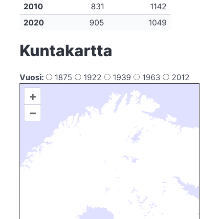
2010
831
1142
2020
905
1049
Kuntakartta
Vuosi:
1875
1922
1939
1963
2012
+
–