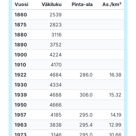
Vuosi
Väkiluku
Pinta-ala
As./km²
1860
2539
1875
2823
1880
3116
1890
3752
1900
4224
1910
4170
1922
4684
286.0
16.38
1930
4334
1939
4688
306.0
15.32
1950
4666
1957
4185
295.0
14.19
1963
3838
295.4
12.99
1973
3146
295.0
10.66