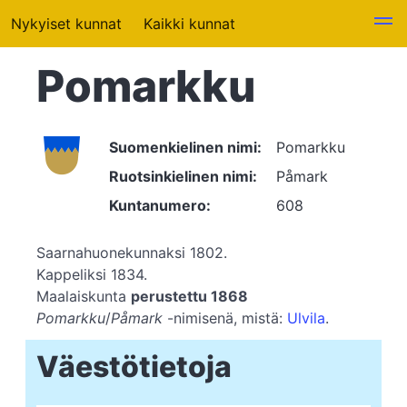
Nykyiset kunnat
Kaikki kunnat
Pomarkku
Suomenkielinen nimi:
Pomarkku
Ruotsinkielinen nimi:
Påmark
Kuntanumero:
608
Saarnahuonekunnaksi 1802.
Kappeliksi 1834.
Maalaiskunta
perustettu 1868
Pomarkku
/
Påmark
-nimisenä, mistä:
Ulvila
.
Väestötietoja