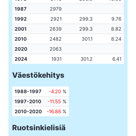
1987
2979
1992
2921
299.3
9.76
2001
2639
299.3
8.82
2010
2482
301.1
8.24
2020
2063
2024
1931
301.2
6.41
Väestökehitys
1988-1997
-4.20
%
1997-2010
-11.55
%
2010-2020
-16.88
%
Ruotsinkielisiä