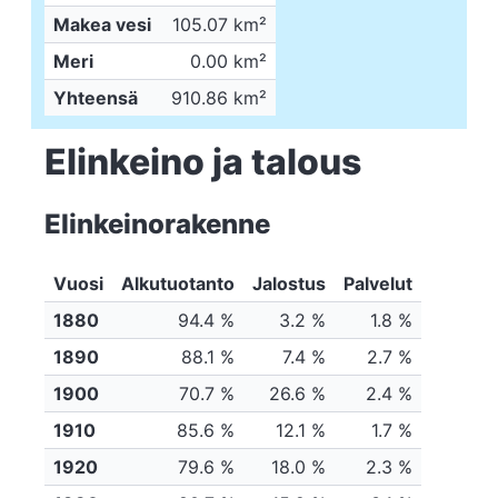
Makea vesi
105.07 km²
Meri
0.00 km²
Yhteensä
910.86 km²
Elinkeino ja talous
Elinkeinorakenne
Vuosi
Alkutuotanto
Jalostus
Palvelut
1880
94.4 %
3.2 %
1.8 %
1890
88.1 %
7.4 %
2.7 %
1900
70.7 %
26.6 %
2.4 %
1910
85.6 %
12.1 %
1.7 %
1920
79.6 %
18.0 %
2.3 %