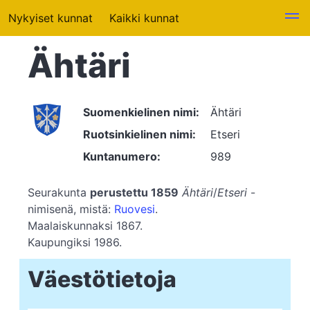
Nykyiset kunnat
Kaikki kunnat
Ähtäri
Suomenkielinen nimi:
Ähtäri
Ruotsinkielinen nimi:
Etseri
Kuntanumero:
989
Seurakunta
perustettu 1859
Ähtäri
/
Etseri
-
nimisenä, mistä:
Ruovesi
.
Maalaiskunnaksi 1867.
Kaupungiksi 1986.
Väestötietoja